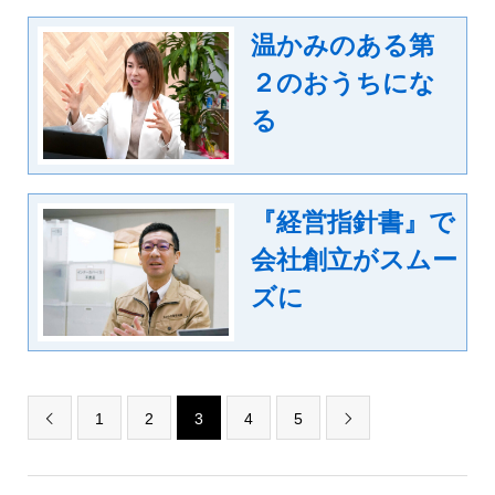
温かみのある第
２のおうちにな
る
『経営指針書』で
会社創立がスムー
ズに
1
2
3
4
5

