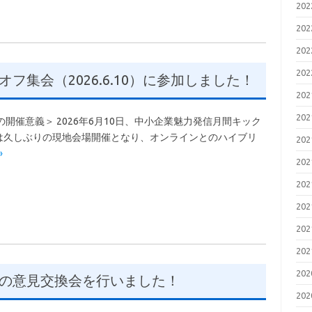
20
20
20
20
集会（2026.6.10）に参加しました！
20
20
開催意義＞ 2026年6月10日、中小企業魅力発信月間キック
は久しぶりの現地会場開催となり、オンラインとのハイブリ
20
»
20
20
20
20
20
20
の意見交換会を行いました！
20