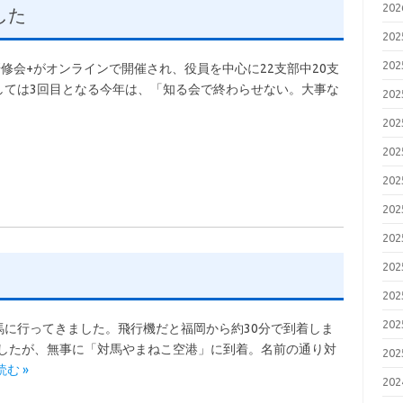
20
した
20
20
修会+がオンラインで開催され、役員を中心に22支部中20支
しては3回目となる今年は、「知る会で終わらせない。大事な
20
20
20
20
20
20
20
20
20
に行ってきました。飛行機だと福岡から約30分で到着しま
ましたが、無事に「対馬やまねこ空港」に到着。名前の通り対
20
む »
20