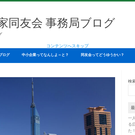
家同友会 事務局ブログ
グ
コンテンツへスキップ
ブログ
中小企業ってなんしよ～と？
同友会ってどうゆうかい？
検
最
一
る
た