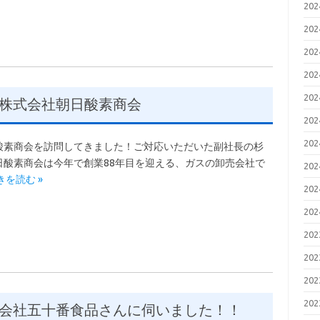
20
20
20
20
20
株式会社朝日酸素商会
20
20
素商会を訪問してきました！ご対応いただいた副社長の杉
酸素商会は今年で創業88年目を迎える、ガスの卸売会社で
20
きを読む »
20
20
20
20
20
20
会社五十番食品さんに伺いました！！