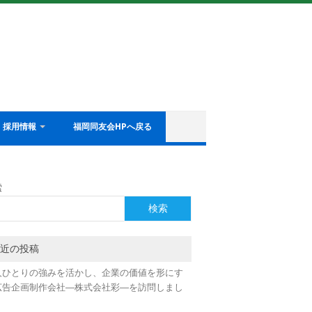
採用情報
福岡同友会HPへ戻る
索
検索
近の投稿
人ひとりの強みを活かし、企業の価値を形にす
広告企画制作会社―株式会社彩―を訪問しまし
！