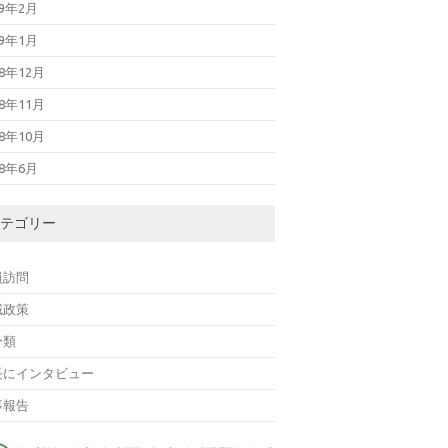
19年2月
19年1月
18年12月
18年11月
18年10月
18年6月
テゴリー
員訪問
域政策
分類
長にインタビュー
事報告