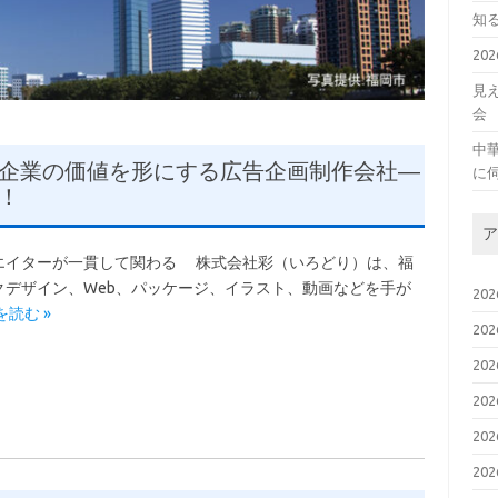
知
20
見
会
中
企業の価値を形にする広告企画制作会社―
に
！
ア
エイターが一貫して関わる 株式会社彩（いろどり）は、福
デザイン、Web、パッケージ、イラスト、動画などを手が
20
を読む »
20
20
20
20
20