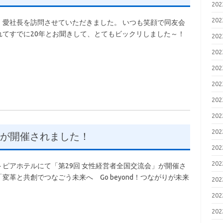
20
20
王 愛社長を訪問させていただきました。 いつも笑顔で同友会
てすでに20年とお聞きして、とてもビックリしました～！
20
20
20
20
20
20
20
会が開催されました！
20
20
ートピアホテルにて「第29回 女性経営者全国交流会」が開催さ
革と共創でつなごう未来へ Go beyond！つながりが未来
20
20
20