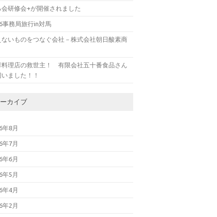
る会研修会+が開催されました
26事務局旅行in対馬
えないものをつなぐ会社－株式会社朝日酸素商
華料理店の救世主！ 有限会社五十番食品さん
伺いました！！
ーカイブ
26年8月
26年7月
26年6月
26年5月
26年4月
26年2月