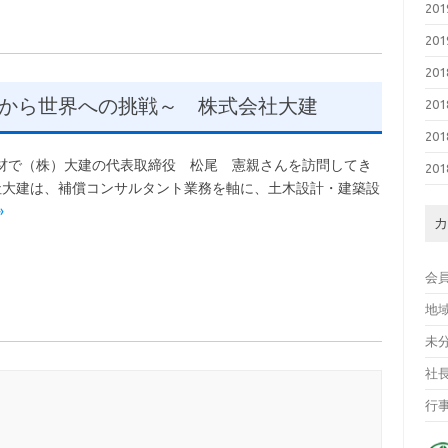
20
20
20
から世界への挑戦～ 株式会社大建
20
20
の取材で（株）大建の代表取締役 松尾 憲親さんを訪問してき
20
社大建は、補償コンサルタント業務を軸に、土木設計・建築設
»
カ
会
地
未
社
行