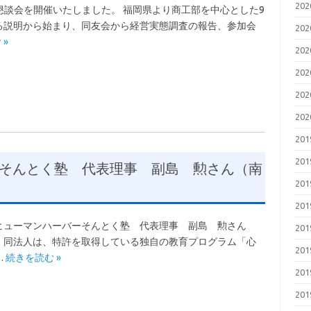
20
の懇談会を開催いたしました。 福岡県より商工部を中心とした9
る説明から始まり、同友会から経営実態調査の報告、参加会
20
 »
20
20
20
20
20
20
そんとく塾 代表理事 副島 勲さん（南
20
20
ューマンハーバーそんとく塾 代表理事 副島 勲さん
20
 同法人は、特許を取得している独自の教育プログラム「心
20
…
続きを読む »
20
20