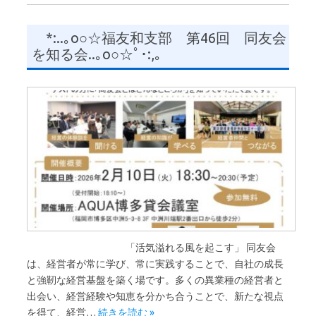
*:..｡o○☆福友和支部 第46回 同友会
を知る会..｡o○☆ﾟ･:,｡
「活気溢れる風を起こす」 同友会
は、経営者が常に学び、常に実践することで、自社の成長
と強靭な経営基盤を築く場です。多くの異業種の経営者と
出会い、経営経験や知恵を分かち合うことで、新たな視点
を得て、経営…
続きを読む »