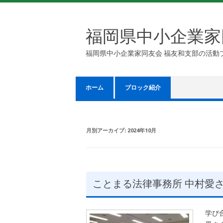
福岡県中小企業家
福岡県中小企業家同友会 福友和支部の活動
ホーム
ブロック紹介
月別アーカイブ:
2024年10月
ことまる法律事務所 中村愛さ
学び