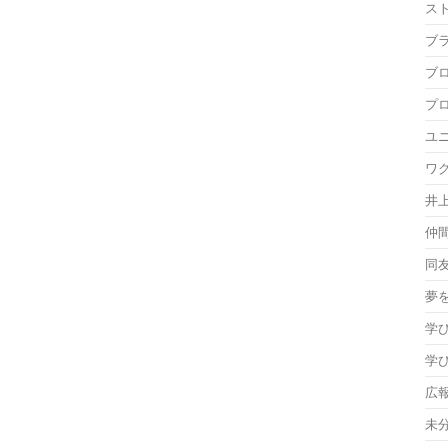
ス
ブ
ブ
プ
ユ
ワ
井
仲
同
夢を
学
学
広
未