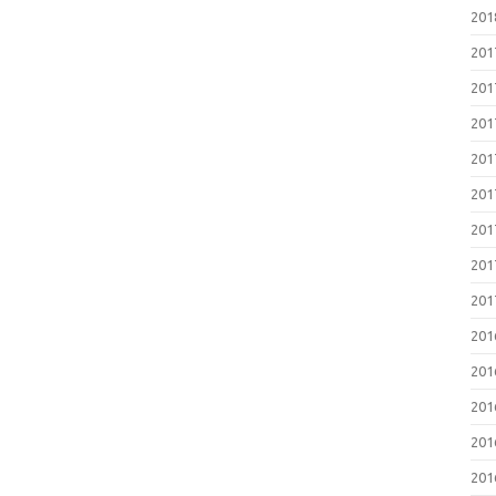
20
20
20
20
20
20
20
20
20
20
20
20
20
20