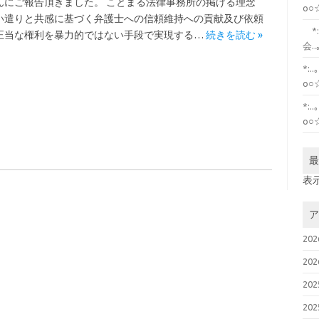
んにご報告頂きました。 ことまる法律事務所の掲げる理念
o○☆
い遣りと共感に基づく弁護士への信頼維持への貢献及び依頼
*:
正当な権利を暴力的ではない手段で実現する…
続きを読む »
会..
*:
o○☆
*:
o○☆
最
表
ア
20
20
20
20