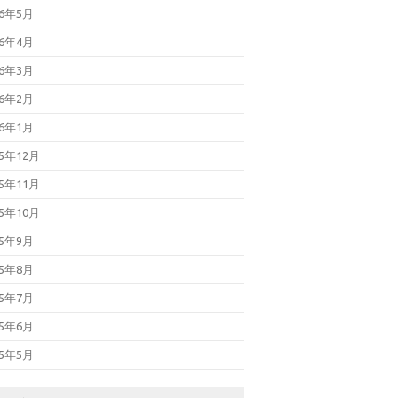
16年5月
16年4月
16年3月
16年2月
16年1月
15年12月
15年11月
15年10月
15年9月
15年8月
15年7月
15年6月
15年5月