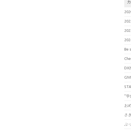
カ
20
20
20
20
Be 
Che
DX
GIV
STA
”学
お
さ
ぶ