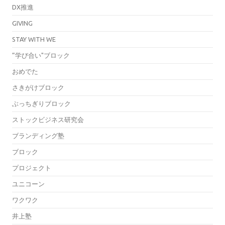
DX推進
GIVING
STAY WITH WE
”学び合い"ブロック
おめでた
さきがけブロック
ぶっちぎりブロック
ストックビジネス研究会
ブランディング塾
ブロック
プロジェクト
ユニコーン
ワクワク
井上塾