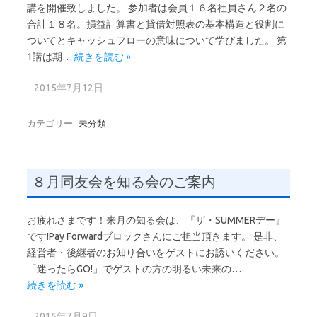
講を開催致しました。 参加者は会員１６名社員さん２名の
合計１８名。損益計算書と貸借対照表の基本構造と役割に
ついてとキャッシュフローの意味について学びました。 第
1講は期…
続きを読む »
2015年7月12日
カテゴリー:
未分類
８月同友会を知る会のご案内
お疲れさまです！来月の知る会は、『ザ・SUMMERデー』
です!Pay Forwardブロックさんにご担当頂きます。 是非、
経営者・後継者のお知り合いをゲストにお誘いください。
「迷ったらGO!」でゲストの方の明るい未来の…
続きを読む »
2015年7月9日