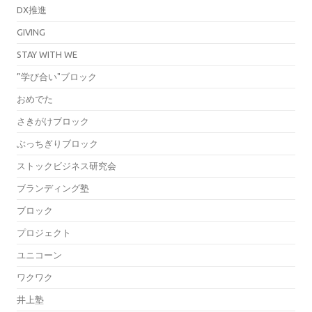
DX推進
GIVING
STAY WITH WE
”学び合い"ブロック
おめでた
さきがけブロック
ぶっちぎりブロック
ストックビジネス研究会
ブランディング塾
ブロック
プロジェクト
ユニコーン
ワクワク
井上塾