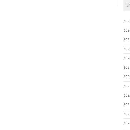
ア
20
20
20
20
20
20
20
20
20
20
20
20