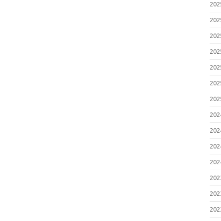
20
20
20
20
20
20
20
20
20
20
20
20
20
20