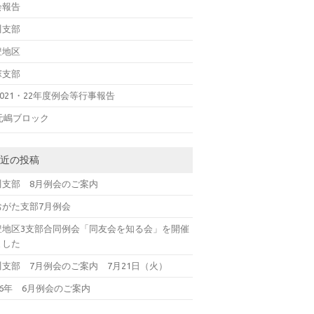
会報告
川支部
豊地区
塚支部
2021・22年度例会等行事報告
元嶋ブロック
近の投稿
川支部 8月例会のご案内
おがた支部7月例会
豊地区3支部合同例会「同友会を知る会」を開催
ました
川支部 7月例会のご案内 7月21日（火）
26年 6月例会のご案内