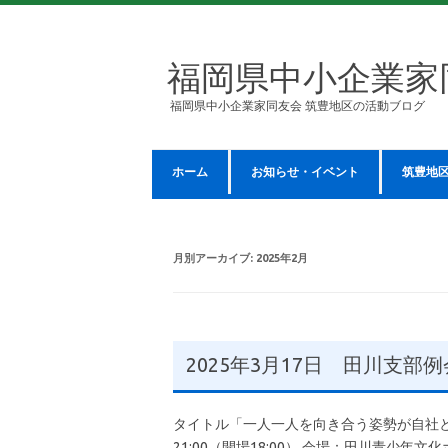
福岡県中小企業家
福岡県中小企業家同友会 筑豊地区の活動ブログ
コンテンツへスキップ
ホーム
お知らせ・イベント
筑豊地
月別アーカイブ:
2025年2月
2025年3月17日 田川支部
タイトル「一人一人を向き合う姿勢が自社と地域
21:00（開場18:00） 会場：田川青少