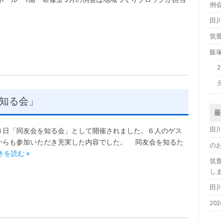
例
田
筑
飯
知る会」
最
田
日「同友会を知る会」として開催されました。６人のゲス
からも参加いただき充実した内容でした。 同友会を知るた
の
きを読む »
筑
し
田
20