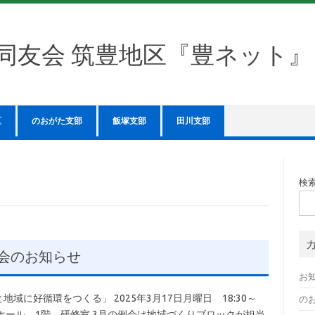
同友会 筑豊地区『豊ネット』
区
のおがた支部
飯塚支部
田川支部
検
例会のお知らせ
お
に好循環をつくる」 2025年3月17日月曜日 18:30～
の
年文化ホール 1階 研修室 3月の例会は地域づくりブロックが担当