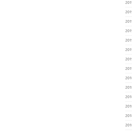
20
20
20
20
20
20
20
20
20
20
20
20
20
20