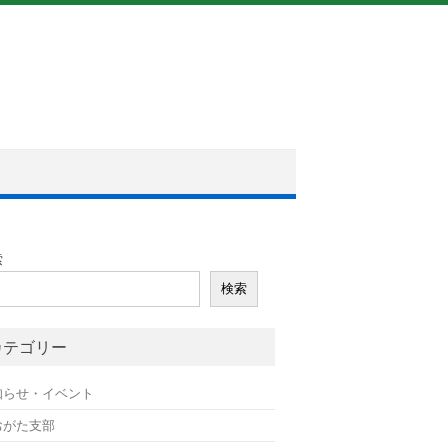
索
検索
カテゴリー
知らせ・イベント
おがた支部