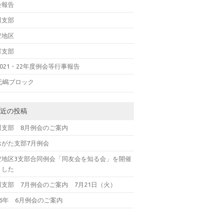
会報告
川支部
豊地区
塚支部
2021・22年度例会等行事報告
元嶋ブロック
近の投稿
川支部 8月例会のご案内
おがた支部7月例会
豊地区3支部合同例会「同友会を知る会」を開催
ました
川支部 7月例会のご案内 7月21日（火）
26年 6月例会のご案内