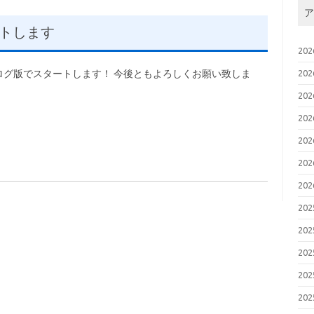
ア
トします
20
20
グ版でスタートします！ 今後ともよろしくお願い致しま
20
20
20
20
20
20
20
20
20
20