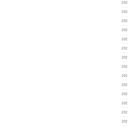
20
20
20
20
20
20
20
20
20
20
20
20
20
20