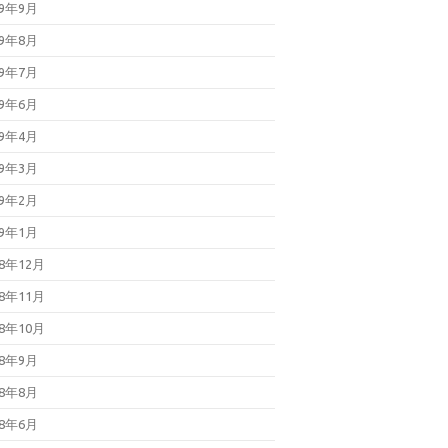
19年9月
19年8月
19年7月
19年6月
19年4月
19年3月
19年2月
19年1月
18年12月
18年11月
18年10月
18年9月
18年8月
18年6月