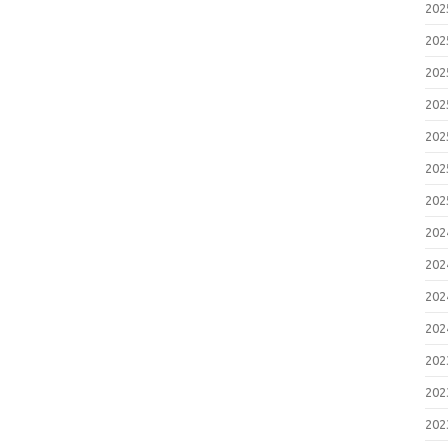
20
20
20
20
20
20
20
20
20
20
20
20
20
20