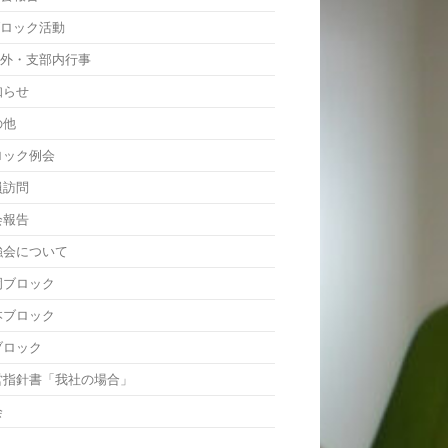
ブロック活動
渉外・支部内行事
知らせ
の他
ロック例会
員訪問
会報告
強会について
岡ブロック
本ブロック
ブロック
営指針書「我社の場合」
会