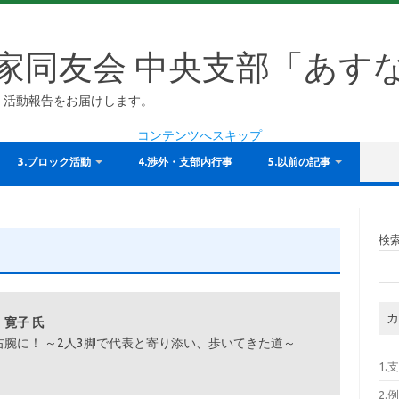
家同友会 中央支部「あす
、活動報告をお届けします。
コンテンツへスキップ
3.ブロック活動
4.渉外・支部内行事
5.以前の記事
検
カ
寛子 氏
腕に！ ～2人3脚で代表と寄り添い、歩いてきた道～
1.
2.