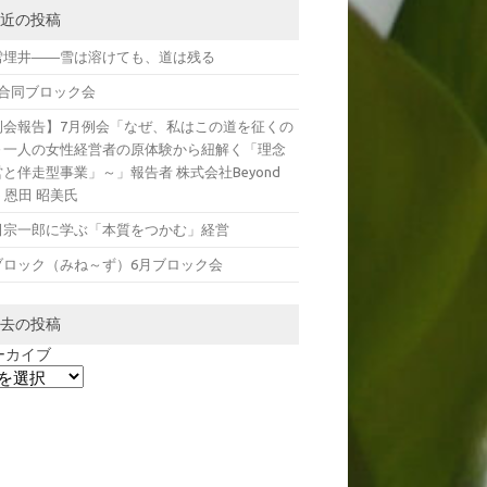
近の投稿
雪埋井――雪は溶けても、道は残る
月合同ブロック会
例会報告】7月例会「なぜ、私はこの道を征くの
～一人の女性経営者の原体験から紐解く「理念
と伴走型事業」～」報告者 株式会社Beyond
e 恩田 昭美氏
田宗一郎に学ぶ「本質をつかむ」経営
ブロック（みね～ず）6月ブロック会
去の投稿
ーカイブ