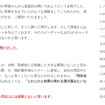
o.2の寄能さんから直接話を聞いてみようという企画でした。
3.
長に昇格するまでにどのような体験をしてこられたのか、貞
4.
たのかを、ご報告いただきました。
お
促しに対して、すぐに調べて実行します。そして貞池さんは
そ
ントを与えてくれます。そのスピーディーなお2人のキャッチ
ブ
はないかと思います。
会
を受けました。
例
勉
とが、当時、取締役に立候補した大きな要因になったと言わ
吉
ろ塾」や「指針書作成セミナー」に参加し、自社の理念やビ
山
り、もっと良くしたいと思えたのかもしれません。
「同友会
果は出なくても、
「じわじわと効果の表れる漢方薬みたいな
峰
経
総
上司以上には成長しないと言います。