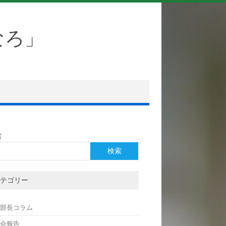
なろ」
索
検索
テゴリー
支部長コラム
例会報告