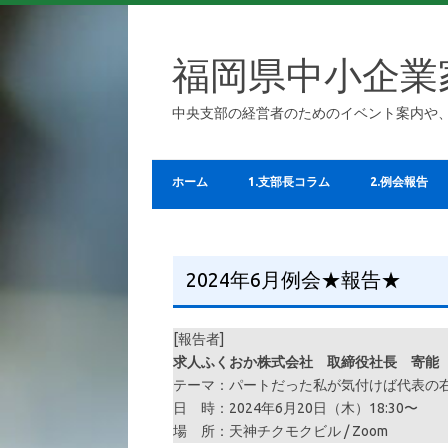
福岡県中小企業
中央支部の経営者のためのイベント案内や
ホーム
1.支部長コラム
2.例会報告
2024年6月例会★報告★
[報告者]
求人ふくおか株式会社 取締役社長 寄能 
テーマ：パートだった私が気付けば代表の右
日 時：2024年6月20日（木）18:30〜
場 所：天神チクモクビル / Zoom