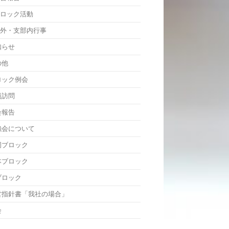
ブロック活動
渉外・支部内行事
知らせ
の他
ロック例会
員訪問
会報告
強会について
岡ブロック
本ブロック
ブロック
営指針書「我社の場合」
会