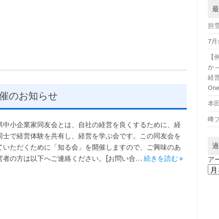
最
担
7
【
か
経営
On
催のお知らせ
本
峰
県中小企業家同友会とは、自社の経営を良くするために、経
同士で経営体験を共有し、経営を学ぶ会です。この同友会を
過
ていただくために「知る会」を開催しますので、ご興味のあ
営者の方は以下へご連絡ください。[お問い合…
続きを読む »
ア