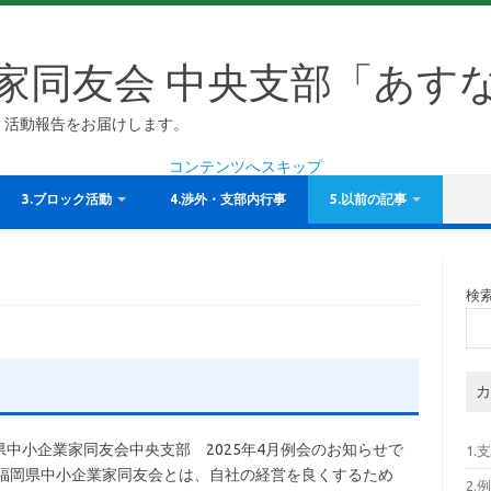
家同友会 中央支部「あす
、活動報告をお届けします。
コンテンツへスキップ
3.ブロック活動
4.渉外・支部内行事
5.以前の記事
検
カ
県中小企業家同友会中央支部 2025年4月例会のお知らせで
1.
 福岡県中小企業家同友会とは、自社の経営を良くするため
2.