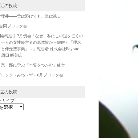
近の投稿
雪埋井――雪は溶けても、道は残る
月合同ブロック会
例会報告】7月例会「なぜ、私はこの道を征くの
～一人の女性経営者の原体験から紐解く「理念
と伴走型事業」～」報告者 株式会社Beyond
e 恩田 昭美氏
田宗一郎に学ぶ「本質をつかむ」経営
ブロック（みね～ず）6月ブロック会
去の投稿
ーカイブ