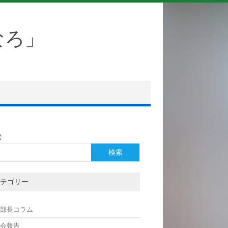
なろ」
索
検索
テゴリー
支部長コラム
例会報告