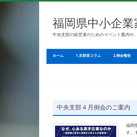
福岡県中小企業
中央支部の経営者のためのイベント案内や
ホーム
1.支部長コラム
2.例会報告
中央支部４月例会のご案内
福岡
す。