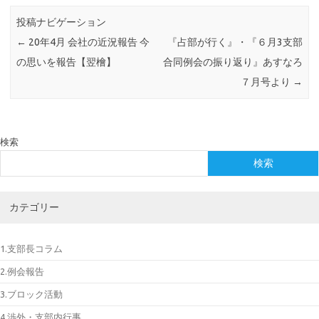
投稿ナビゲーション
←
20年4月 会社の近況報告 今
『占部が行く』・『６月3支部
の思いを報告【翌檜】
合同例会の振り返り』あすなろ
７月号より
→
検索
検索
カテゴリー
1.支部長コラム
2.例会報告
3.ブロック活動
4.渉外・支部内行事