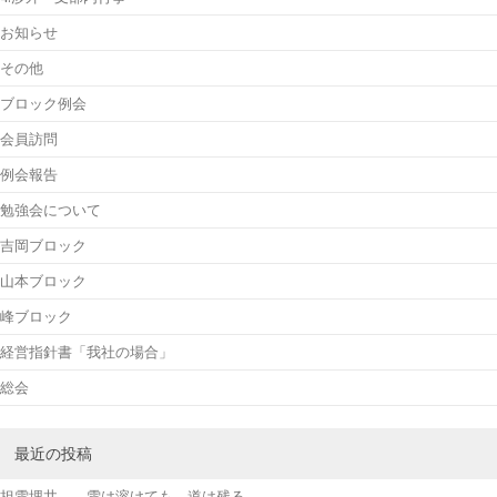
お知らせ
その他
ブロック例会
会員訪問
例会報告
勉強会について
吉岡ブロック
山本ブロック
峰ブロック
経営指針書「我社の場合」
総会
最近の投稿
担雪埋井――雪は溶けても、道は残る