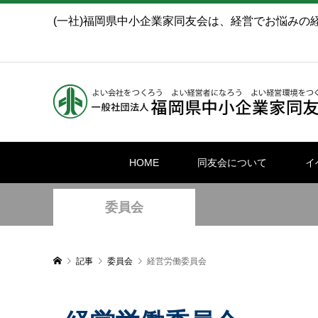
(一社)福岡県中小企業家同友会は、経営でお悩みの
HOME
同友会について
イ
委員会
記事
委員会
経営労働委員会