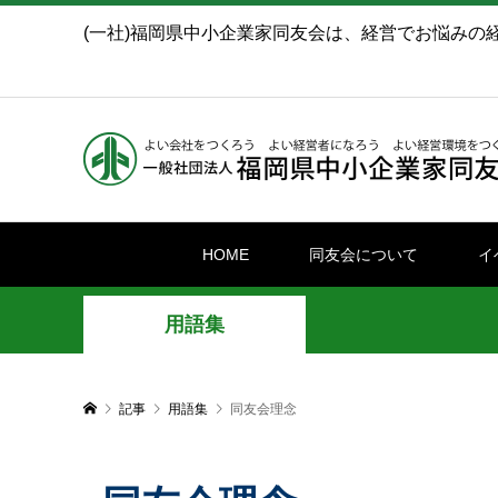
(一社)福岡県中小企業家同友会は、経営でお悩みの
HOME
同友会について
イ
用語集
記事
用語集
同友会理念