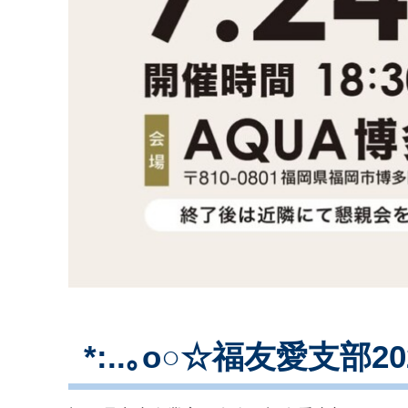
*:..｡o○☆福友愛支部2