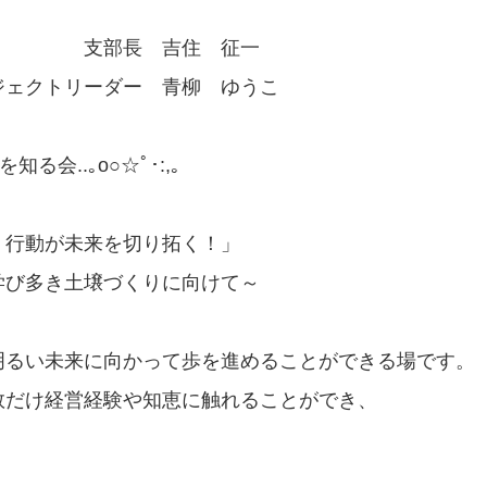
住 征一
ダー 青柳 ゆうこ
る会..｡o○☆ﾟ･:,｡
来を切り拓く！」
壌づくりに向けて～
明るい未来に向かって歩を進めることができる場です。
数だけ経営経験や知恵に触れることができ、