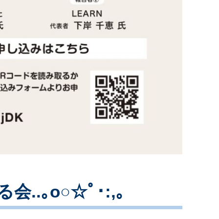
..｡o○☆ﾟ･:,｡