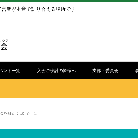
経営者が本音で語り合える場所です。
ベント一覧
入会ご検討の皆様へ
支部・委員会
を知る会..｡o○☆ﾟ･:,｡