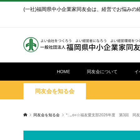
(一社)福岡県中小企業家同友会は、経営でお悩みの
HOME
同友会について
イ
同友会を知る会
同友会を知る会
*:..｡o○☆福友愛支部2026年度 第3回 同友会