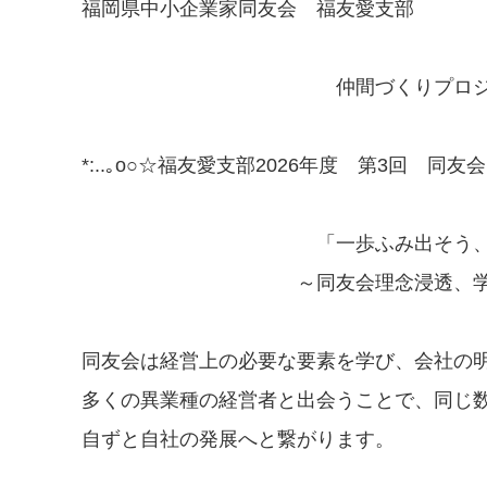
福岡県中小企業家同友会 福友愛支部
支部長 吉
仲間づくりプロジェクトリー
*:..｡o○☆福友愛支部2026年度 第3回 同友会を知
「一歩ふみ出そう、行動が未
～同友会理念浸透、学び多き土
同友会は経営上の必要な要素を学び、会社の
多くの異業種の経営者と出会うことで、同じ
自ずと自社の発展へと繋がります。