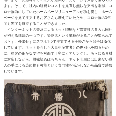
ます。そこで、社内の経費やコストを見直し無駄な支出を削減。コ
ロナ禍前にしていたホームページリニューアルが功を奏し、ホーム
ページを見て注文するお客さんも増えていたため、コロナ禍の3年
間も黒字を維持することができました。
インターネットの普及によるネット印刷など異業種の参入も同社
が抱える課題の一つです。染物店という業種があることが知られて
おらず、外出せずにスマホ1つで注文できる手軽さから競争は激化
しています。ネットを介した大量生産業者との差別化を図るため
に、顧客の細かな要望を対面で丁寧にヒアリングし、あらゆる素材
に対応しながら、機械染めはもちろん、ネット印刷には出来ない職
人の手による染め物も可能という専門性を活かしながら品質で勝負
しています。