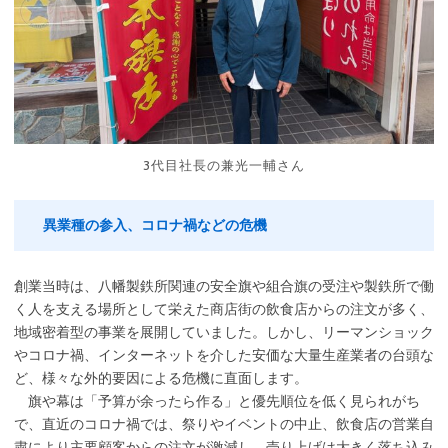
3代目社長の兼光一輔さん
異業種の参入、コロナ禍などの危機
創業当時は、八幡製鉄所関連の安全旗や組合旗の受注や製鉄所で働
く人を支える場所として栄えた商店街の飲食店からの注文が多く、
地域密着型の事業を展開していました。しかし、リーマンショック
やコロナ禍、インターネットを介した安価な大量生産業者の台頭な
ど、様々な外的要因による危機に直面します。
旗や幕は「予算が余ったら作る」と優先順位を低く見られがち
で、直近のコロナ禍では、祭りやイベントの中止、飲食店の営業自
粛により主要顧客からの注文が激減し、売り上げは大きく落ち込み