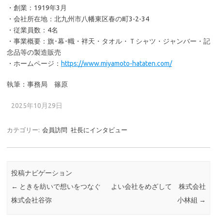
・創業：1919年3月
・会社所在地：北九州市八幡東区春の町3-2-34
・従業員数：4名
・事業概要：旗･幕･幟・袢天・タオル・Ｔシャツ・ジャンバー・記
念品等の製造販売
・ホームページ：
https://www.miyamoto-hataten.com/
執筆：事務局 篠原
2025年10月29日
カテゴリー:
会員訪問
社長にインタビュー
投稿ナビゲーション
←
ときを紡いで想いをつなぐ
よい会社をめざして 株式会社
株式会社谷弥
小林組
→