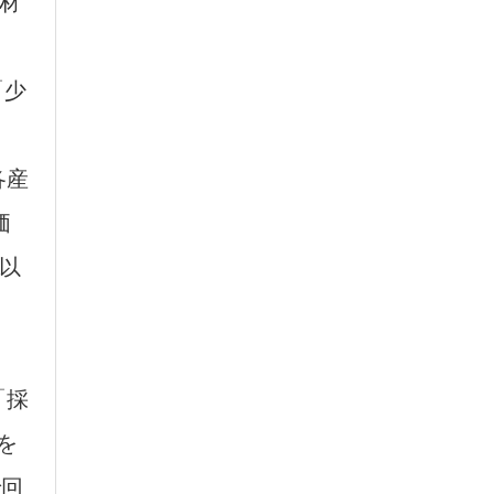
材
「少
各産
価
ト以
）
「採
を
で回