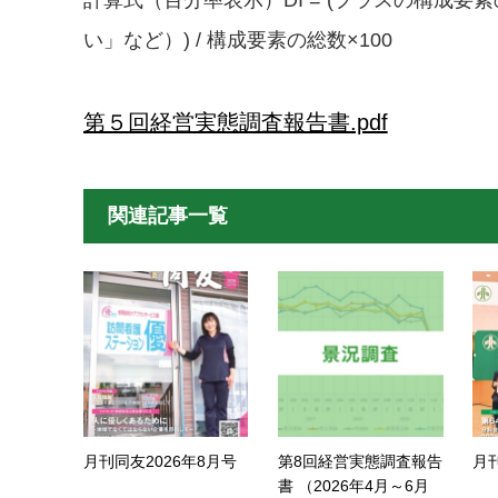
計算式（百分率表示）DI = (プラスの構成
い」など）) / 構成要素の総数×100
第５回経営実態調査報告書.pdf
関連記事一覧
月刊同友2026年8月号
第8回経営実態調査報告
月
書 （2026年4月～6月