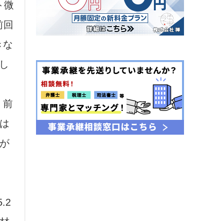
ト微
前回
きな
し
。前
は
が
.2