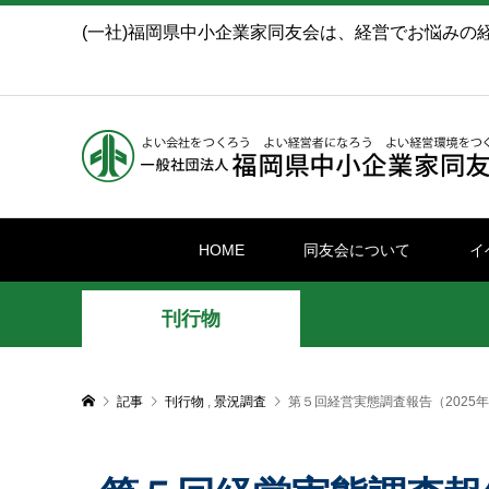
(一社)福岡県中小企業家同友会は、経営でお悩みの
HOME
同友会について
イ
刊行物
記事
刊行物
,
景況調査
第５回経営実態調査報告（2025年