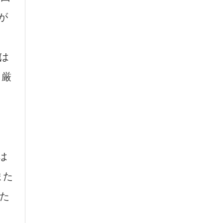
が
は
と厳
は
また
た