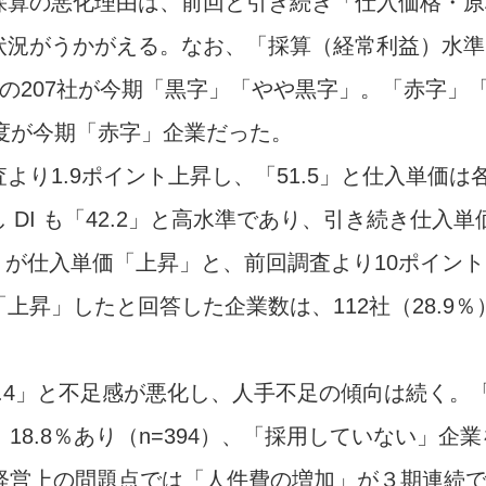
採算の悪化理由は、前回と引き続き「仕入価格・原
状況がうかがえる。なお、「採算（経常利益）水準
5％の207社が今期「黒字」「やや黒字」。「赤字」
社程度が今期「赤字」企業だった。
より1.9ポイント上昇し、「51.5」と仕入単価は
DI も「42.2」と高水準であり、引き続き仕入単
1％）が仕入単価「上昇」と、前回調査より10ポイン
昇」したと回答した企業数は、112社（28.9％
1.4」と不足感が悪化し、人手不足の傾向は続く。
18.8％あり（n=394）、「採用していない」企業
経営上の問題点では「人件費の増加」が３期連続