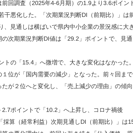
調査（2025年4-6月期）の1.9より3.6ポイン
て若干悪化した。「次期業況判断DI（前期比）」は
となり、見通しは横ばいで県内中小企業の景況感に大
次期業況判断DI値は「29.2」ポイントで、見通
イントの「15.4」へ微増で、大きな変化はなかった
の１位が「国内需要の減少」となった。前々回まで
ったが２位へと変化し、「売上減少の理由」の傾向
.7ポイントで「10.2」へ上昇し、コロナ禍後
「採算（経常利益）次期見通しDI（前期比）」は15