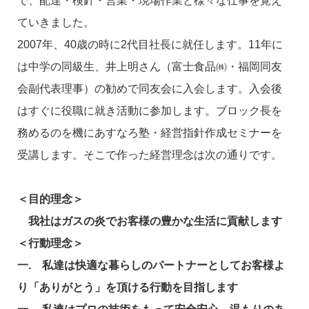
で、配達・検針・営業・現場作業と様々な仕事を覚え
ていきました。
2007年、40歳の時に2代目社長に就任します。11年に
は中学の同級生、井上明さん（富士食品㈱・福岡同友
会副代表理事）の勧めで同友会に入会します。入会後
はすぐに役職に就き活動に参加します。ブロック長を
務めるのを機にあすなろ塾・経営指針作成セミナーを
受講します。そこで作った経営理念は次の通りです。
＜目的理念＞
我社はガスの炎でお客様の豊かな生活に貢献します
＜行動理念＞
一. 私達は快適な暮らしのパートナーとしてお客様よ
り「ありがとう」を頂ける行動を目指します