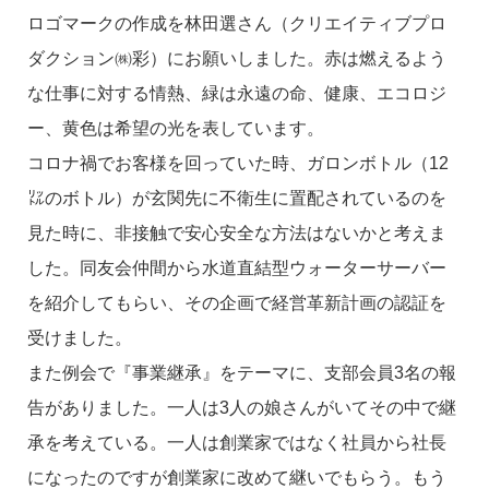
ロゴマークの作成を林田選さん（クリエイティブプロ
ダクション㈱彩）にお願いしました。赤は燃えるよう
な仕事に対する情熱、緑は永遠の命、健康、エコロジ
ー、黄色は希望の光を表しています。
コロナ禍でお客様を回っていた時、ガロンボトル（12
㍑のボトル）が玄関先に不衛生に置配されているのを
見た時に、非接触で安心安全な方法はないかと考えま
した。同友会仲間から水道直結型ウォーターサーバー
を紹介してもらい、その企画で経営革新計画の認証を
受けました。
また例会で『事業継承』をテーマに、支部会員3名の報
告がありました。一人は3人の娘さんがいてその中で継
承を考えている。一人は創業家ではなく社員から社長
になったのですが創業家に改めて継いでもらう。もう