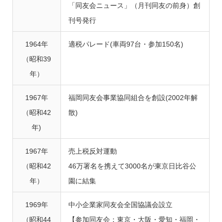
「同友会ニュース」（月刊同友の前身）創
刊号発行
1964年
適税パレード(車両97台・参加150名)
（昭和39
年）
1967年
福岡同友会事業協同組合を創設(2002年解
（昭和42
散)
年)
1967年
売上税反対運動
（昭和42
46万署名を携えて3000名が東京日比谷公
年）
園に結集
1969年
中小企業家同友会全国協議会設立
（昭和44
【参加同友会：東京・大阪・愛知・福岡・