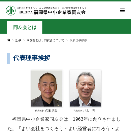
同友会とは
記事
同友会とは
,
同友会について
代表理事挨拶
代表理事挨拶
福岡県中小企業家同友会は、1963年に創立されまし
た。「よい会社をつくろう・よい経営者になろう・よ