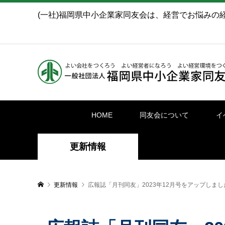
(一社)福岡県中小企業家同友会は、経営でお悩みの
HOME
同友会について
イ
更新情報
更新情報
広報誌「月刊同友」2023年12月号をアップしまし