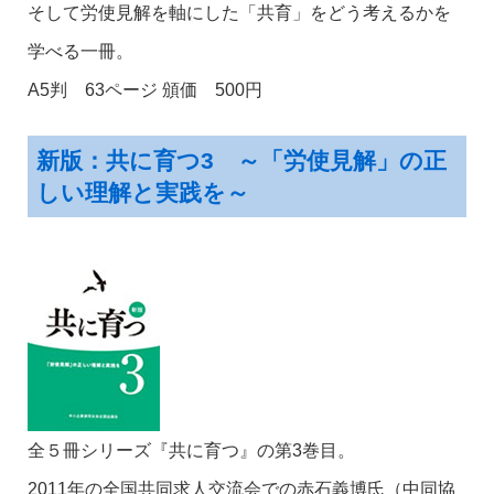
そして労使見解を軸にした「共育」をどう考えるかを
学べる一冊。
A5判 63ページ 頒価 500円
新版：共に育つ3 ～「労使見解」の正
しい理解と実践を～
全５冊シリーズ『共に育つ』の第3巻目。
2011年の全国共同求人交流会での赤石義博氏（中同協