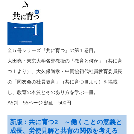
全５冊シリーズ『共に育つ』の第１巻目。
大田堯・東京大学名誉教授の「教育と何か」（共に育
つⅠより）、大久保尚孝・中同協初代社員教育委員長
の「同友会の社員教育」（共に育つⅢより）を掲載
し、教育の本質とそのあり方を学ぶ一冊。
A5判 55ページ 頒価 500円
新版：共に育つ2 ～働くことの意義と
成長、労使見解と共育の関係を考える