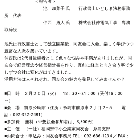
＜報告者＞
池 加菜子 氏 行政書士いとしま法務事務
所 代表
仲西 勇人 氏 株式会社仲電気工事 専務
取締役
池氏は行政書士として独立開業後、同友会に入会。楽しく学びつつ
豊富な人脈を築いています。
仲西氏は2代目後継者として色々な悩みや不満がありましたが、同
友会で経営理念や経営指針書を作り、
真剣に経営と向き合う事で少
しずつ会社に変化が出てきました。
活用方法は人それぞれ。同友会の魅力を発見してみませんか？
■日 時 ２月２０日（火） 18：30～21：00（受付18：00
～）
■会 場 前原公民館（住所：糸島市前原東２丁目２−５ 電
話：092-322-2481）
■参加費 無料（※懇親会参加者は、3,500円）
■主 催 （一社）福岡県中小企業家同友会 糸島支部
■お問合せ・申込み：同友会事務局 TEL：092-686-1234 ／ FAX：