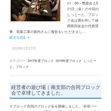
21：00～懇親会 2月
21日（金）の今回の
しっとーと。ブロッ
ク会は満を持して福
岡県同友会の代表理
事、筑紫工業の新内さんに報告をいただきまし…
続きを読む »
2020年2月27日
カテゴリー:
2017年度ブロック
2019年度ブロック
しっとー
と。ブロック
経営者の遊び場｜南支部の合同ブロック
会で卓球してきました。
５ブロック合同のブロック会を開催しました。 卓球バー