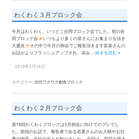
わくわく３月ブロック会
今月はわくわく、いつどこ合同ブロック会でした。初の合
同ブロック会
いつもより多くの皆さんにお集まりを頂き
大盛況
その中で今月の例会でご報告頂きます若菜さんの
お話がよりブラッシュアップされ、深み…
続きを読む »
2018年3月26日
カテゴリー:
次代ワクワク創造ブロック
わくわく２月ブロック会
第10回わくわくブロックは3月例会に向けてのプレでし
た。前回のお話で、報告者である若菜さんのお人柄やお仕
事の内容、会社の歩みを知りました。 今回は、前回を踏ま