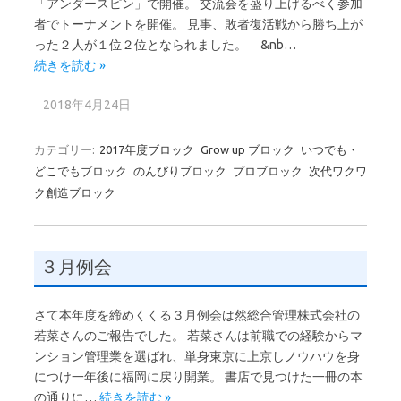
「アンダースピン」で開催。 交流会を盛り上げるべく参加
者でトーナメントを開催。 見事、敗者復活戦から勝ち上が
った２人が１位２位となられました。 &nb…
続きを読む »
2018年4月24日
カテゴリー:
2017年度ブロック
Grow up ブロック
いつでも・
どこでもブロック
のんびりブロック
プロブロック
次代ワクワ
ク創造ブロック
３月例会
さて本年度を締めくくる３月例会は然総合管理株式会社の
若菜さんのご報告でした。 若菜さんは前職での経験からマ
ンション管理業を選ばれ、単身東京に上京しノウハウを身
につけ一年後に福岡に戻り開業。 書店で見つけた一冊の本
の通りに…
続きを読む »