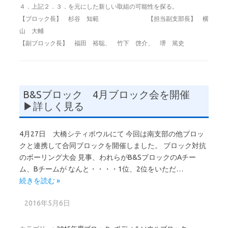
４．上記２．３．を元にした新しい取組の可能性を探る。
【ブロック長】 杉谷 知範 【担当副支部長】 横
山 大輔
【副ブロック長】 福田 裕聡、 竹下 啓介、 堺 篤史
B&Sブロック 4月ブロック会を開催
▶詳しく見る
4月27日 大橋シティボウルにて 今回は南支部の他ブロッ
クと連携して合同ブロックを開催しました。 ブロック対抗
のボーリング大会 見事、われらがB&SブロックのAチー
ム、Bチームが なんと・・・・1位、2位をいただ…
続きを読む »
2016年5月6日