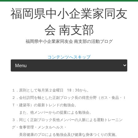
福岡県中小企業家同友
会 南支部
福岡県中小企業家同友会 南支部の活動ブログ
コンテンツへスキップ
１．原則として毎月第２金曜日 18：30から。
２．会社訪問を軸とした正副ブロック長の得意分野（ガス・食品・Ｉ
Ｔ・建築等）の最新トレンドの勉強会。
また、他メンバーからの提案による勉強会。
３．同じく正副ブロック長他メンバーの人脈による運動トレーニン
グ・食事管理・メンタルヘルス・
美容健康のプロによる勉強会及び健康な身体つくりの実施。