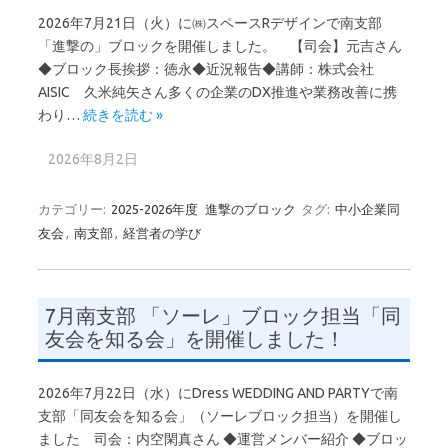
2026年7月21日（火）に㈱スペースRデザインで南支部
「進撃の」ブロックを開催しました。 【司会】元吉さん
◆ブロック長挨拶：徳永◆近況報告◆講師：株式会社
AISIC 久米純矢さん多くの企業のDX推進や業務改善に携
わり…
続きを読む »
2026年8月2日
カテゴリー:
2025-2026年度
進撃のブロック
タグ:
中小企業同
友会
,
南支部
,
経営者の学び
7月南支部 「ソーレ」ブロック担当「同
友会を知る会」を開催しました！
2026年7月22日（水）にDress WEDDING AND PARTYで南
支部「同友会を知る会」（ソーレブロック担当）を開催し
ました 司会：内空閑真さん ◆運営メンバー紹介 ◆ブロッ