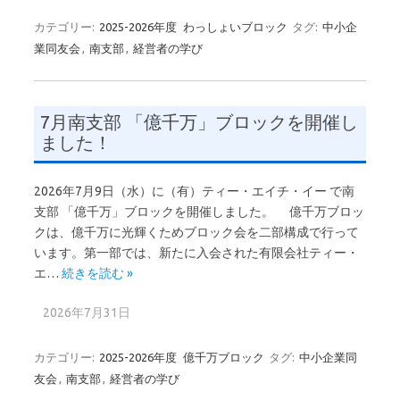
カテゴリー:
2025-2026年度
わっしょいブロック
タグ:
中小企
業同友会
,
南支部
,
経営者の学び
7月南支部 「億千万」ブロックを開催し
ました！
2026年7月9日（水）に（有）ティー・エイチ・イー で南
支部 「億千万」ブロックを開催しました。 億千万ブロッ
クは、億千万に光輝くためブロック会を二部構成で行って
います。第一部では、新たに入会された有限会社ティー・
エ…
続きを読む »
2026年7月31日
カテゴリー:
2025-2026年度
億千万ブロック
タグ:
中小企業同
友会
,
南支部
,
経営者の学び