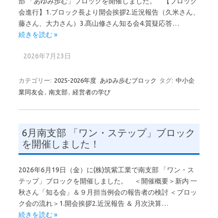
部 「あゆみ歩む」ブロックを開催しました。 【ブロック
会進行】1.ブロック長より開会挨拶2.近況報告（久米さん、
藤さん、大力さん）3.髙山修さん知る会4.質疑応答…
続きを読む »
2026年7月23日
カテゴリー:
2025-2026年度
あゆみ歩むブロック
タグ:
中小企
業同友会
,
南支部
,
経営者の学び
6月南支部 「ワン・ステップ」ブロック
を開催しました！
2026年6月19日（金）に(株)筑紫工業で南支部 「ワン・ス
テップ」ブロックを開催しました。 ＜開催概要＞新内 一
秋さん「知る会」＆９月担当例会の報告者の検討 ＜ブロッ
ク会の流れ＞1.開会挨拶2.近況報告 ＆ 月次決算…
続きを読む »