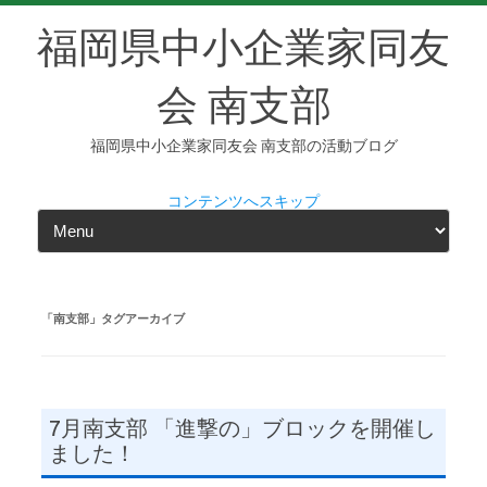
福岡県中小企業家同友
会 南支部
福岡県中小企業家同友会 南支部の活動ブログ
コンテンツへスキップ
「
南支部
」タグアーカイブ
7月南支部 「進撃の」ブロックを開催し
ました！