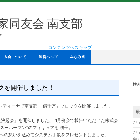
家同友会 南支部
グ
コンテンツへスキップ
入会について
運営ヘルプ
みなみ風
検
ックを開催しました！
ァレンティーナで南支部 「億千万」ブロックを開催しました。
最
けた決起会』を開催しました。 4月例会で報告いただいた株式会
7
スーパーマン”のフィギュアを 贈呈。
7
動への想いを込めてシステム手帳をプレゼントしました。
会