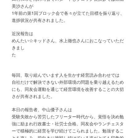
美沙さんが
1年前の第1回ブロック会で各々が立てた目標を振り返り、
進捗状況が共有されました。
近況報告は
めんたい☆キッドさん、水上徹也さんにおこなっていただ
きまし
た
毎回、取り組んでいます人を生かす経営読み合わせでは
自社だけで解決できない外部環境の問題を乗り越えるため
にも、同友会運動を通じて経営環境を改善することの大切
さが共有されました。
本日の報告者、中山優子さんは
受験失敗から苦労したフリーター時代から、覚悟を決め勉
強に励まれ行政書士・社労士合格。同友会やランチェスタ
ーで積極的に経営を学び続けてこられました。勉強するこ
とを楽しみ、前向きに挑戦し続けている姿がとても印象的