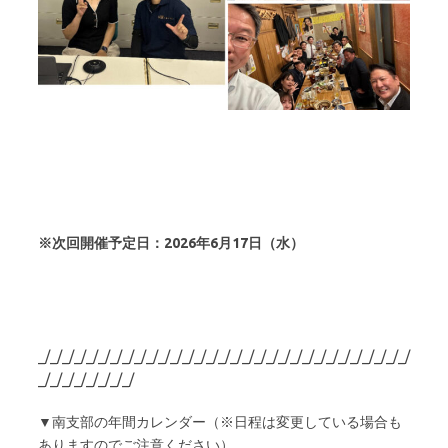
※次回開催予定日：2026年6月17日（水）
_/_/_/_/_/_/_/_/_/_/_/_/_/_/_/_/_/_/_/_/_/_/_/_/_/_/_/_/_/_/_/
_/_/_/_/_/_/_/_/
▼南支部の年間カレンダー（※日程は変更している場合も
ありますのでご注意ください）