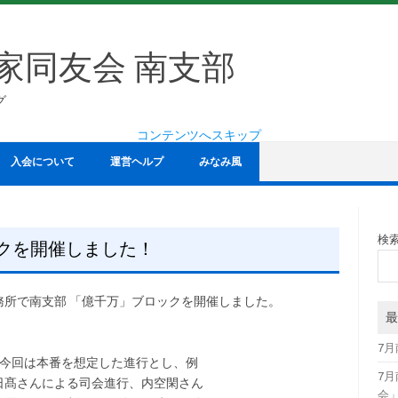
家同友会 南支部
グ
コンテンツへスキップ
入会について
運営ヘルプ
みなみ風
検
ックを開催しました！
事務所で南支部 「億千万」ブロックを開催しました。
最
7
。今回は本番を想定した進行とし、例
7
日髙さんによる司会進行、内空閑さん
会