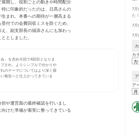
で展開し、役割ごとの動きや時間配分
7
。特に印象的だったのは、日髙さんの
た
が生まれ、本番への期待が一層高まる
る受付での会費回収ミスを防ぐため、
7
加え、副支部長の福添さんにも加わっ
7
こととしました。
カ
カ
会」を含め今回で4回目となりま

プされ、よりシンプルで分かりや

れのテーマについてはより深く掘

ア
い報告へと仕上がってきていま

ア
分担や運営面の最終確認を行いまし
に向けた準備が着実に整ってきている