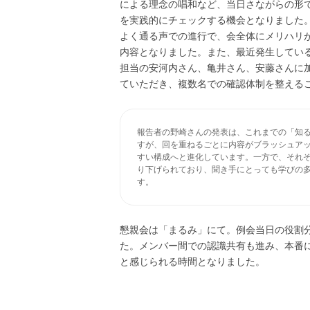
による理念の唱和など、当日さながらの形
を実践的にチェックする機会となりました
よく通る声での進行で、会全体にメリハリ
内容となりました。また、最近発生してい
担当の安河内さん、亀井さん、安藤さんに
ていただき、複数名での確認体制を整える
報告者の野崎さんの発表は、これまでの「知る
すが、回を重ねるごとに内容がブラッシュアッ
すい構成へと進化しています。一方で、それぞ
り下げられており、聞き手にとっても学びの多
懇親会は「まるみ」にて。例会当日の役割
た。メンバー間での認識共有も進み、本番
と感じられる時間となりました。