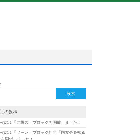
索
検索
近の投稿
月南支部 「進撃の」ブロックを開催しました！
月南支部 「ソーレ」ブロック担当「同友会を知る
」を開催しました！