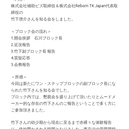
株式会社補助ビズ取締役＆株式会社Reborn TK Japan代表取
締役の
竹下啓介さんを知る会をしました。
＜ブロック会の流れ＞
1.開会挨拶 石川ブロック長
2.近況報告
3.竹下副ブロック長 報告
4.質疑応答
5.会務報告
＜所感＞
今回は新たにワン・ステップブロックの副ブロック長にな
られた竹下さんを知る会でした。
ブロック内では、懇親会を盛り上げて頂いたりとムードメ
ーカー的な存在の竹下さんのご報告ということで多く方に
ご参加頂きました。
竹下さんの幼少期から現在に至るまで赤裸々な体験報告
に、終始驚かされる時間となりました。東京での営業職時