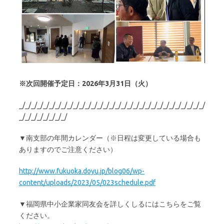
※次回開催予定日：2026年3月31日（火）
_/_/_/_/_/_/_/_/_/_/_/_/_/_/_/_/_/_/_/_/_/_/_/_/_/_/_/_/_/_/_/
_/_/_/_/_/_/_/_/
▼南支部の年間カレンダー（※日程は変更している場合も
ありますのでご注意ください）
http://www.fukuoka.doyu.jp/blog06/wp-
content/uploads/2023/05/023schedule.pdf
▼福岡県中小企業家同友会を詳しくしるにはこちらをご覧
ください。