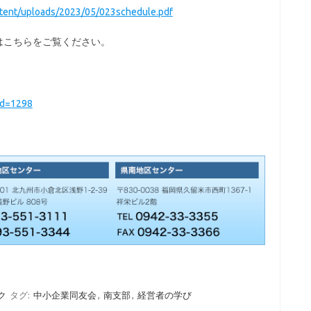
ntent/uploads/2023/05/023schedule.pdf
はこちらをご覧ください。
id=1298
ク
タグ:
中小企業同友会
,
南支部
,
経営者の学び