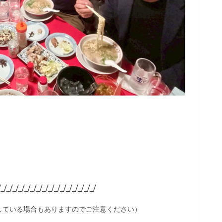
/_/_/_/_/_/_/_/_/_/_/_/_/_/_/_/_/
している場合もありますのでご注意ください）