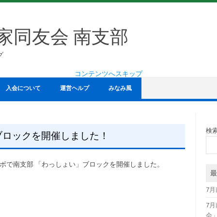
家同友会 南支部
グ
コンテンツへスキップ
入会について
運営ヘルプ
みなみ風
検
」ブロックを開催しました！
トロボで南支部 「わっしょい」ブロックを開催しました。
最
7
7
会