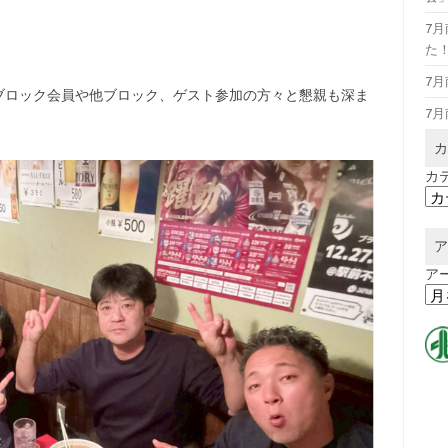
7
た
7
ブロック会員や他ブロック、ゲスト参加の方々と懇親も深ま
7
カ
カ
ア
ア