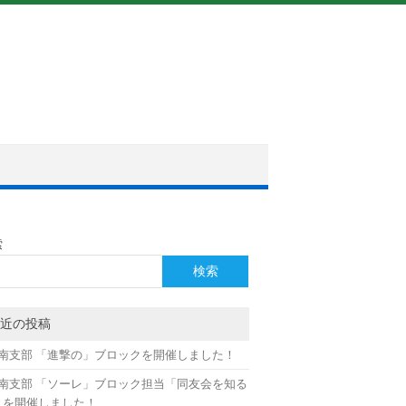
索
検索
近の投稿
月南支部 「進撃の」ブロックを開催しました！
月南支部 「ソーレ」ブロック担当「同友会を知る
」を開催しました！