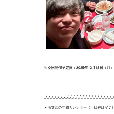
※次回開催予定日：2025年12月15日（月）
_/_/_/_/_/_/_/_/_/_/_/_/_/_/_/_/_/_/_/_/_/_/_
▼南支部の年間カレンダー（※日程は変更