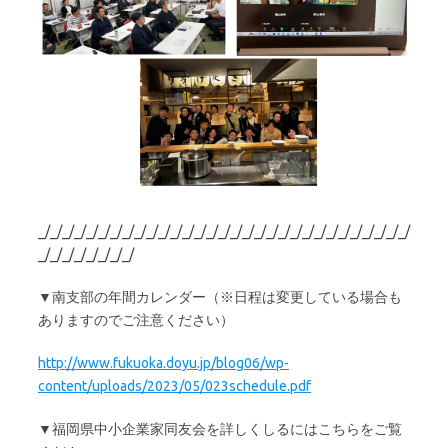
_/_/_/_/_/_/_/_/_/_/_/_/_/_/_/_/_/_/_/_/_/_/_/_/_/_/_/_/_/_/_/
_/_/_/_/_/_/_/_/
▼南支部の年間カレンダー（※日程は変更している場合も
ありますのでご注意ください）
http://www.fukuoka.doyu.jp/blog06/wp-
content/uploads/2023/05/023schedule.pdf
▼福岡県中小企業家同友会を詳しくしるにはこちらをご覧