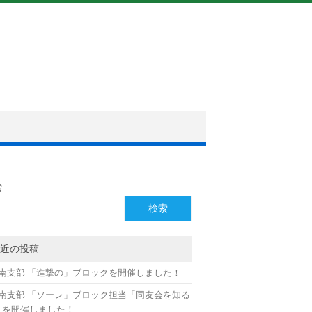
索
検索
近の投稿
月南支部 「進撃の」ブロックを開催しました！
月南支部 「ソーレ」ブロック担当「同友会を知る
」を開催しました！