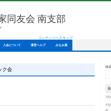
家同友会 南支部
グ
コンテンツへスキップ
入会について
運営ヘルプ
みなみ風
検
ック会
最
7
7
会