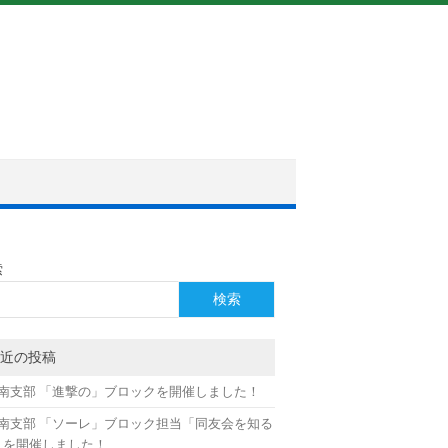
索
検索
近の投稿
月南支部 「進撃の」ブロックを開催しました！
月南支部 「ソーレ」ブロック担当「同友会を知る
」を開催しました！